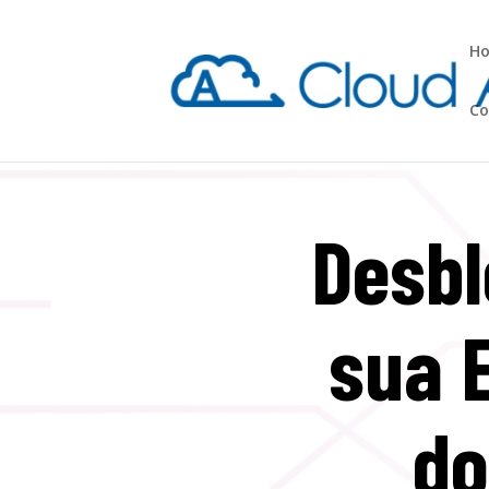
H
Co
Desbl
sua 
do