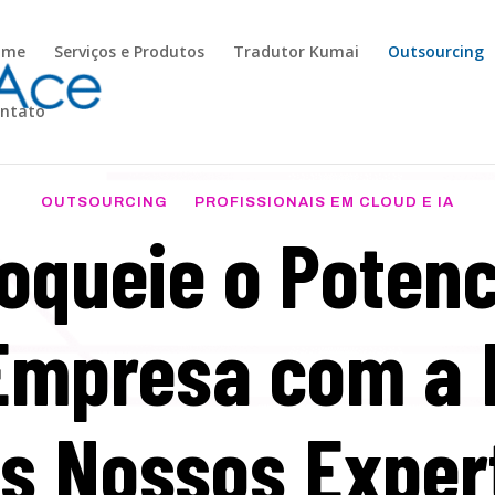
ome
Serviços e Produtos
Tradutor Kumai
Outsourcing
ntato
OUTSOURCING PROFISSIONAIS EM CLOUD E IA
oqueie o Potenc
Empresa com a 
s Nossos Exper